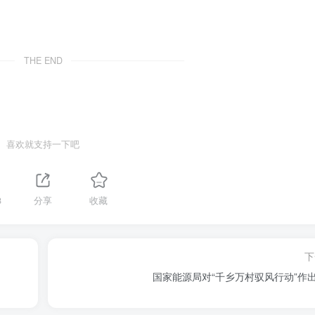
THE END
喜欢就支持一下吧
8
分享
收藏
下
国家能源局对“千乡万村驭风行动”作