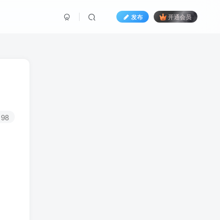
发布
开通会员
98