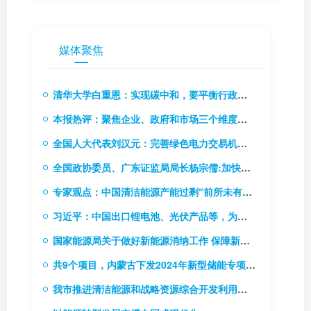
媒体聚焦
清华大学白重恩：实现碳中和，要平衡行政手段和价格手段
本报热评：聚焦企业、政府和市场三个维度，推动碳市场能力建设
全国人大代表刘汉元：完善绿色电力交易机制，扩大绿电交易试点
全国政协委员、广东证监局局长杨宗儒:加快推进碳市场立法进程 研究推出碳排放权期货
专家观点：中国清洁能源产能过剩“前所未有”！
习近平：中国出口锂电池、光伏产品等，为全球应对气候变化和绿色低碳转型作出巨大贡献
国家能源局关于做好新能源消纳工作 保障新能源高质量发展的通知
共9个项目，内蒙古下发2024年新型储能专项行动实施项目清单
我市推进清洁能源和战略资源综合开发利用基地建设