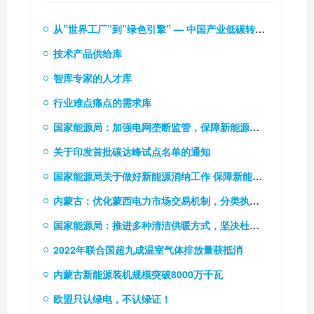
从”世界工厂”到”绿色引擎” — 中国产业低碳转型的实践逻辑与投资启示
技术产品供给库
智库专家的人才库
行业难点痛点的需求库
国家能源局：加强电网垄断监管，保障新能源和新型主体接入电网
关于印发首批碳达峰试点名单的通知
国家能源局关于做好新能源消纳工作 保障新能源高质量发展的通知
内蒙古：优化蒙西电力市场交易机制，分类执行新能源风险防范机制
国家能源局：推进多种清洁供暖方式，坚决杜绝“一刀切”
2022年联合国超九成温室气体排放量获抵消
内蒙古新能源装机规模突破8000万千瓦
欧盟只认绿电，不认绿证！