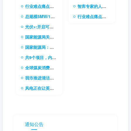
行业难点痛点的需求库
智库专家的人才库
总规模5MW/10MWh 内蒙古电网首个电网侧独立储能电站成功并网
行业难点痛点的需求库
光伏+:开启可持续能源的无限可能
国家能源局关于做好新能源消纳工作 保障新能源高质量发展的通知
国家能源局：稳步有序推进“双碳”目标是今后一个时期能源高质量发展的根本任务
共9个项目，内蒙古下发2024年新型储能专项行动实施项目清单
全球煤炭消费稳中求进，电力需求成关键驱动力
我市推进清洁能源和战略资源综合开发利用基地建设
风电正在让英国加速成为“清洁能源超级大国”
通知公告