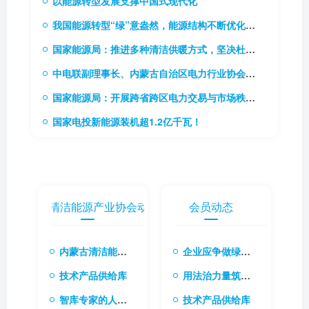
以能源转型发展支撑中国式现代化
我国能源转型“绿”意盎然，能源结构不断优化升级
国家能源局：推进多种清洁供暖方式，坚决杜绝“一刀切”
中电联副理事长、内蒙古自治区电力行业协会理事长贾振国率队到访协会
国家能源局：开展跨省跨区电力交易与市场秩序专项监管工作
国家电投新能源装机超1.2亿千瓦！
内蒙古清洁能源产业协会动态
会员动态
内蒙古清洁能源产业协会会长张楠：融合国际经验与本土创新 共筑清洁能源转型新生态
企业应争做绿色转型先行者
技术产品供给库
用法治力量筑牢绿色转型根基
智库专家的人才库
技术产品供给库