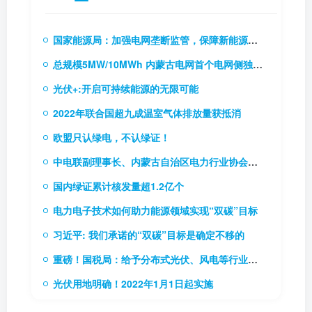
国家能源局：加强电网垄断监管，保障新能源和新型主体接入电网
总规模5MW/10MWh 内蒙古电网首个电网侧独立储能电站成功并网
光伏+:开启可持续能源的无限可能
2022年联合国超九成温室气体排放量获抵消
欧盟只认绿电，不认绿证！
中电联副理事长、内蒙古自治区电力行业协会理事长贾振国率队到访协会
国内绿证累计核发量超1.2亿个
电力电子技术如何助力能源领域实现“双碳”目标
习近平: 我们承诺的“双碳”目标是确定不移的
重磅！国税局：给予分布式光伏、风电等行业税费优惠（附56项税费优惠政策）
光伏用地明确！2022年1月1日起实施