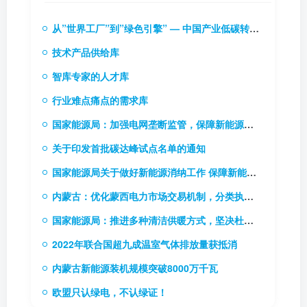
从”世界工厂”到”绿色引擎” — 中国产业低碳转型的实践逻辑与投资启示
技术产品供给库
智库专家的人才库
行业难点痛点的需求库
国家能源局：加强电网垄断监管，保障新能源和新型主体接入电网
关于印发首批碳达峰试点名单的通知
国家能源局关于做好新能源消纳工作 保障新能源高质量发展的通知
内蒙古：优化蒙西电力市场交易机制，分类执行新能源风险防范机制
国家能源局：推进多种清洁供暖方式，坚决杜绝“一刀切”
2022年联合国超九成温室气体排放量获抵消
内蒙古新能源装机规模突破8000万千瓦
欧盟只认绿电，不认绿证！