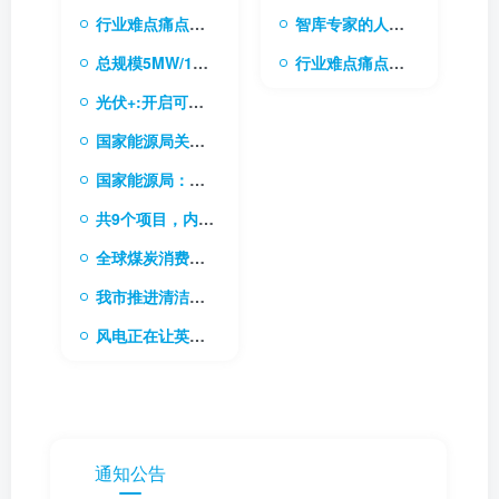
行业难点痛点的需求库
智库专家的人才库
总规模5MW/10MWh 内蒙古电网首个电网侧独立储能电站成功并网
行业难点痛点的需求库
光伏+:开启可持续能源的无限可能
国家能源局关于做好新能源消纳工作 保障新能源高质量发展的通知
国家能源局：稳步有序推进“双碳”目标是今后一个时期能源高质量发展的根本任务
共9个项目，内蒙古下发2024年新型储能专项行动实施项目清单
全球煤炭消费稳中求进，电力需求成关键驱动力
我市推进清洁能源和战略资源综合开发利用基地建设
风电正在让英国加速成为“清洁能源超级大国”
通知公告