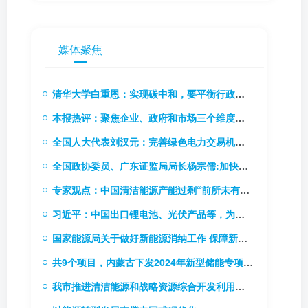
媒体聚焦
清华大学白重恩：实现碳中和，要平衡行政手段和价格手段
本报热评：聚焦企业、政府和市场三个维度，推动碳市场能力建设
全国人大代表刘汉元：完善绿色电力交易机制，扩大绿电交易试点
全国政协委员、广东证监局局长杨宗儒:加快推进碳市场立法进程 研究推出碳排放权期货
专家观点：中国清洁能源产能过剩“前所未有”！
习近平：中国出口锂电池、光伏产品等，为全球应对气候变化和绿色低碳转型作出巨大贡献
国家能源局关于做好新能源消纳工作 保障新能源高质量发展的通知
共9个项目，内蒙古下发2024年新型储能专项行动实施项目清单
我市推进清洁能源和战略资源综合开发利用基地建设