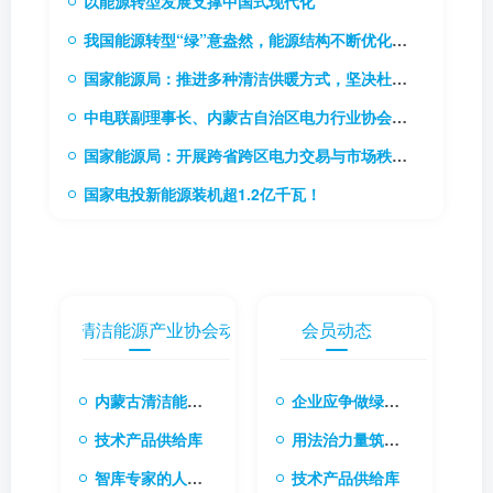
以能源转型发展支撑中国式现代化
我国能源转型“绿”意盎然，能源结构不断优化升级
国家能源局：推进多种清洁供暖方式，坚决杜绝“一刀切”
中电联副理事长、内蒙古自治区电力行业协会理事长贾振国率队到访协会
国家能源局：开展跨省跨区电力交易与市场秩序专项监管工作
国家电投新能源装机超1.2亿千瓦！
内蒙古清洁能源产业协会动态
会员动态
内蒙古清洁能源产业协会会长张楠：融合国际经验与本土创新 共筑清洁能源转型新生态
企业应争做绿色转型先行者
技术产品供给库
用法治力量筑牢绿色转型根基
智库专家的人才库
技术产品供给库