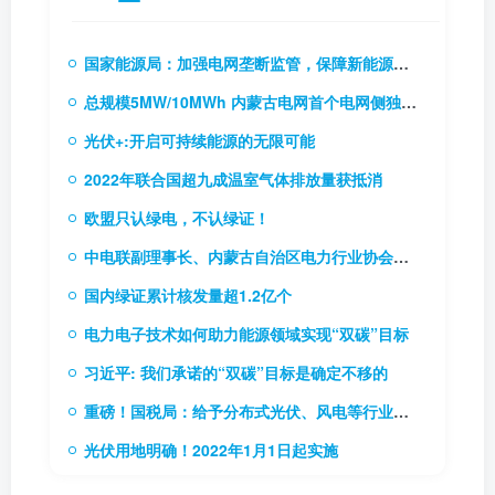
国家能源局：加强电网垄断监管，保障新能源和新型主体接入电网
总规模5MW/10MWh 内蒙古电网首个电网侧独立储能电站成功并网
光伏+:开启可持续能源的无限可能
2022年联合国超九成温室气体排放量获抵消
欧盟只认绿电，不认绿证！
中电联副理事长、内蒙古自治区电力行业协会理事长贾振国率队到访协会
国内绿证累计核发量超1.2亿个
电力电子技术如何助力能源领域实现“双碳”目标
习近平: 我们承诺的“双碳”目标是确定不移的
重磅！国税局：给予分布式光伏、风电等行业税费优惠（附56项税费优惠政策）
光伏用地明确！2022年1月1日起实施