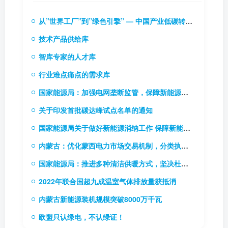
从”世界工厂”到”绿色引擎” — 中国产业低碳转型的实践逻辑与投资启示
技术产品供给库
智库专家的人才库
行业难点痛点的需求库
国家能源局：加强电网垄断监管，保障新能源和新型主体接入电网
关于印发首批碳达峰试点名单的通知
国家能源局关于做好新能源消纳工作 保障新能源高质量发展的通知
内蒙古：优化蒙西电力市场交易机制，分类执行新能源风险防范机制
国家能源局：推进多种清洁供暖方式，坚决杜绝“一刀切”
2022年联合国超九成温室气体排放量获抵消
内蒙古新能源装机规模突破8000万千瓦
欧盟只认绿电，不认绿证！