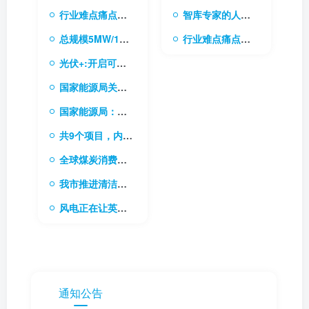
行业难点痛点的需求库
智库专家的人才库
总规模5MW/10MWh 内蒙古电网首个电网侧独立储能电站成功并网
行业难点痛点的需求库
光伏+:开启可持续能源的无限可能
国家能源局关于做好新能源消纳工作 保障新能源高质量发展的通知
国家能源局：稳步有序推进“双碳”目标是今后一个时期能源高质量发展的根本任务
共9个项目，内蒙古下发2024年新型储能专项行动实施项目清单
全球煤炭消费稳中求进，电力需求成关键驱动力
我市推进清洁能源和战略资源综合开发利用基地建设
风电正在让英国加速成为“清洁能源超级大国”
通知公告