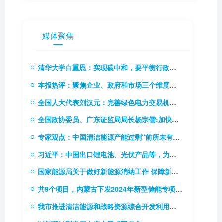
媒体聚焦
清华大学白重恩：实现碳中和，要平衡行政手段和价格手段
本报热评：聚焦企业、政府和市场三个维度，推动碳市场能力建设
全国人大代表刘汉元：完善绿色电力交易机制，扩大绿电交易试点
全国政协委员、广东证监局局长杨宗儒:加快推进碳市场立法进程 研究推出碳排放权期货
专家观点：中国清洁能源产能过剩“前所未有”！
习近平：中国出口锂电池、光伏产品等，为全球应对气候变化和绿色低碳转型作出巨大贡献
国家能源局关于做好新能源消纳工作 保障新能源高质量发展的通知
共9个项目，内蒙古下发2024年新型储能专项行动实施项目清单
我市推进清洁能源和战略资源综合开发利用基地建设