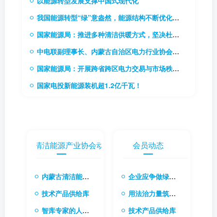
以能源转型发展支撑中国式现代化
我国能源转型“绿”意盎然，能源结构不断优化升级
国家能源局：推进多种清洁供暖方式，坚决杜绝“一刀切”
中电联副理事长、内蒙古自治区电力行业协会理事长贾振国率队到访协会
国家能源局：开展跨省跨区电力交易与市场秩序专项监管工作
国家电投新能源装机超1.2亿千瓦！
内蒙古清洁能源产业协会动态
会员动态
内蒙古清洁能源产业协会会长张楠：融合国际经验与本土创新 共筑清洁能源转型新生态
企业应争做绿色转型先行者
技术产品供给库
用法治力量筑牢绿色转型根基
智库专家的人才库
技术产品供给库