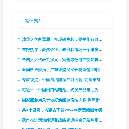
媒体聚焦
清华大学白重恩：实现碳中和，要平衡行政手段和价格手段
本报热评：聚焦企业、政府和市场三个维度，推动碳市场能力建设
全国人大代表刘汉元：完善绿色电力交易机制，扩大绿电交易试点
全国政协委员、广东证监局局长杨宗儒:加快推进碳市场立法进程 研究推出碳排放权期货
专家观点：中国清洁能源产能过剩“前所未有”！
习近平：中国出口锂电池、光伏产品等，为全球应对气候变化和绿色低碳转型作出巨大贡献
国家能源局关于做好新能源消纳工作 保障新能源高质量发展的通知
共9个项目，内蒙古下发2024年新型储能专项行动实施项目清单
我市推进清洁能源和战略资源综合开发利用基地建设