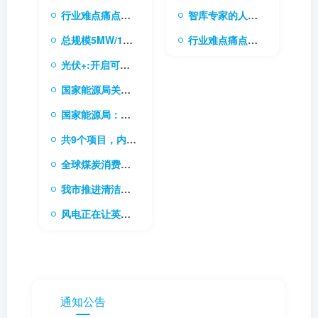
行业难点痛点的需求库
智库专家的人才库
总规模5MW/10MWh 内蒙古电网首个电网侧独立储能电站成功并网
行业难点痛点的需求库
光伏+:开启可持续能源的无限可能
国家能源局关于做好新能源消纳工作 保障新能源高质量发展的通知
国家能源局：稳步有序推进“双碳”目标是今后一个时期能源高质量发展的根本任务
共9个项目，内蒙古下发2024年新型储能专项行动实施项目清单
全球煤炭消费稳中求进，电力需求成关键驱动力
我市推进清洁能源和战略资源综合开发利用基地建设
风电正在让英国加速成为“清洁能源超级大国”
通知公告