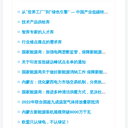
从”世界工厂”到”绿色引擎” — 中国产业低碳转型的实践逻辑与投资启示
技术产品供给库
智库专家的人才库
行业难点痛点的需求库
国家能源局：加强电网垄断监管，保障新能源和新型主体接入电网
关于印发首批碳达峰试点名单的通知
国家能源局关于做好新能源消纳工作 保障新能源高质量发展的通知
内蒙古：优化蒙西电力市场交易机制，分类执行新能源风险防范机制
国家能源局：推进多种清洁供暖方式，坚决杜绝“一刀切”
2022年联合国超九成温室气体排放量获抵消
内蒙古新能源装机规模突破8000万千瓦
欧盟只认绿电，不认绿证！