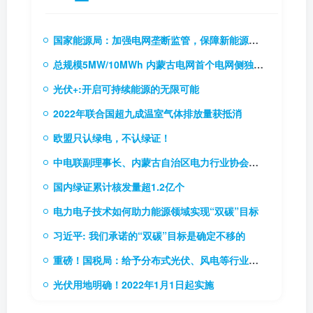
国家能源局：加强电网垄断监管，保障新能源和新型主体接入电网
总规模5MW/10MWh 内蒙古电网首个电网侧独立储能电站成功并网
光伏+:开启可持续能源的无限可能
2022年联合国超九成温室气体排放量获抵消
欧盟只认绿电，不认绿证！
中电联副理事长、内蒙古自治区电力行业协会理事长贾振国率队到访协会
国内绿证累计核发量超1.2亿个
电力电子技术如何助力能源领域实现“双碳”目标
习近平: 我们承诺的“双碳”目标是确定不移的
重磅！国税局：给予分布式光伏、风电等行业税费优惠（附56项税费优惠政策）
光伏用地明确！2022年1月1日起实施