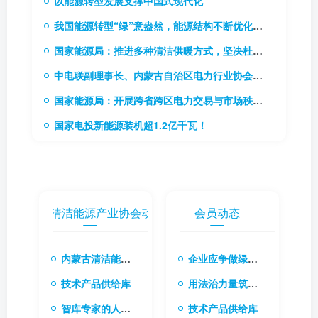
以能源转型发展支撑中国式现代化
我国能源转型“绿”意盎然，能源结构不断优化升级
国家能源局：推进多种清洁供暖方式，坚决杜绝“一刀切”
中电联副理事长、内蒙古自治区电力行业协会理事长贾振国率队到访协会
国家能源局：开展跨省跨区电力交易与市场秩序专项监管工作
国家电投新能源装机超1.2亿千瓦！
内蒙古清洁能源产业协会动态
会员动态
内蒙古清洁能源产业协会会长张楠：融合国际经验与本土创新 共筑清洁能源转型新生态
企业应争做绿色转型先行者
技术产品供给库
用法治力量筑牢绿色转型根基
智库专家的人才库
技术产品供给库