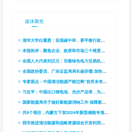
媒体聚焦
清华大学白重恩：实现碳中和，要平衡行政手段和价格手段
本报热评：聚焦企业、政府和市场三个维度，推动碳市场能力建设
全国人大代表刘汉元：完善绿色电力交易机制，扩大绿电交易试点
全国政协委员、广东证监局局长杨宗儒:加快推进碳市场立法进程 研究推出碳排放权期货
专家观点：中国清洁能源产能过剩“前所未有”！
习近平：中国出口锂电池、光伏产品等，为全球应对气候变化和绿色低碳转型作出巨大贡献
国家能源局关于做好新能源消纳工作 保障新能源高质量发展的通知
共9个项目，内蒙古下发2024年新型储能专项行动实施项目清单
我市推进清洁能源和战略资源综合开发利用基地建设