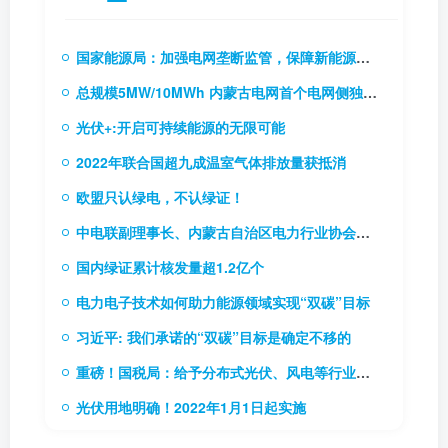
国家能源局：加强电网垄断监管，保障新能源和新型主体接入电网
总规模5MW/10MWh 内蒙古电网首个电网侧独立储能电站成功并网
光伏+:开启可持续能源的无限可能
2022年联合国超九成温室气体排放量获抵消
欧盟只认绿电，不认绿证！
中电联副理事长、内蒙古自治区电力行业协会理事长贾振国率队到访协会
国内绿证累计核发量超1.2亿个
电力电子技术如何助力能源领域实现“双碳”目标
习近平: 我们承诺的“双碳”目标是确定不移的
重磅！国税局：给予分布式光伏、风电等行业税费优惠（附56项税费优惠政策）
光伏用地明确！2022年1月1日起实施