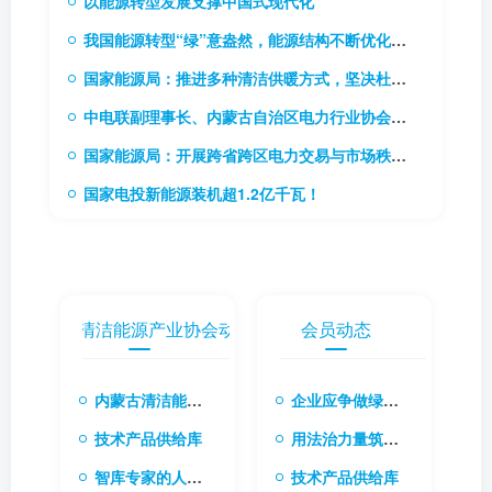
以能源转型发展支撑中国式现代化
我国能源转型“绿”意盎然，能源结构不断优化升级
国家能源局：推进多种清洁供暖方式，坚决杜绝“一刀切”
中电联副理事长、内蒙古自治区电力行业协会理事长贾振国率队到访协会
国家能源局：开展跨省跨区电力交易与市场秩序专项监管工作
国家电投新能源装机超1.2亿千瓦！
内蒙古清洁能源产业协会动态
会员动态
内蒙古清洁能源产业协会会长张楠：融合国际经验与本土创新 共筑清洁能源转型新生态
企业应争做绿色转型先行者
技术产品供给库
用法治力量筑牢绿色转型根基
智库专家的人才库
技术产品供给库