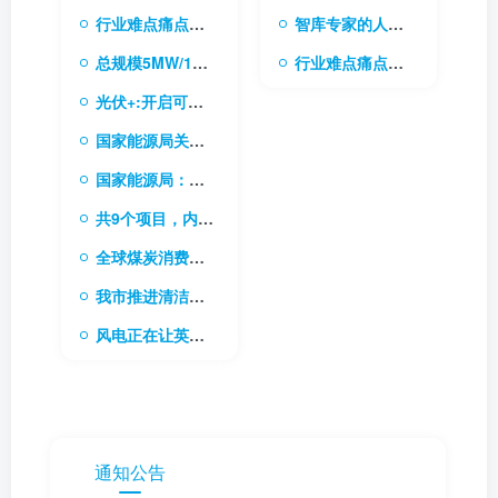
行业难点痛点的需求库
智库专家的人才库
总规模5MW/10MWh 内蒙古电网首个电网侧独立储能电站成功并网
行业难点痛点的需求库
光伏+:开启可持续能源的无限可能
国家能源局关于做好新能源消纳工作 保障新能源高质量发展的通知
国家能源局：稳步有序推进“双碳”目标是今后一个时期能源高质量发展的根本任务
共9个项目，内蒙古下发2024年新型储能专项行动实施项目清单
全球煤炭消费稳中求进，电力需求成关键驱动力
我市推进清洁能源和战略资源综合开发利用基地建设
风电正在让英国加速成为“清洁能源超级大国”
通知公告