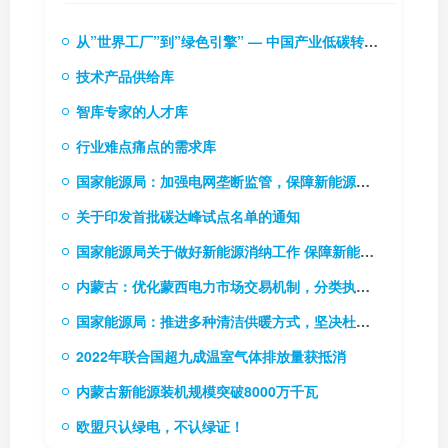
从”世界工厂”到”绿色引擎” — 中国产业低碳转型的实践逻辑与投资启示
技术产品供给库
智库专家的人才库
行业难点痛点的需求库
国家能源局：加强电网垄断监管，保障新能源和新型主体接入电网
关于印发首批碳达峰试点名单的通知
国家能源局关于做好新能源消纳工作 保障新能源高质量发展的通知
内蒙古：优化蒙西电力市场交易机制，分类执行新能源风险防范机制
国家能源局：推进多种清洁供暖方式，坚决杜绝“一刀切”
2022年联合国超九成温室气体排放量获抵消
内蒙古新能源装机规模突破8000万千瓦
欧盟只认绿电，不认绿证！