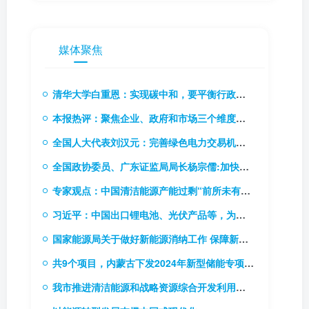
媒体聚焦
清华大学白重恩：实现碳中和，要平衡行政手段和价格手段
本报热评：聚焦企业、政府和市场三个维度，推动碳市场能力建设
全国人大代表刘汉元：完善绿色电力交易机制，扩大绿电交易试点
全国政协委员、广东证监局局长杨宗儒:加快推进碳市场立法进程 研究推出碳排放权期货
专家观点：中国清洁能源产能过剩“前所未有”！
习近平：中国出口锂电池、光伏产品等，为全球应对气候变化和绿色低碳转型作出巨大贡献
国家能源局关于做好新能源消纳工作 保障新能源高质量发展的通知
共9个项目，内蒙古下发2024年新型储能专项行动实施项目清单
我市推进清洁能源和战略资源综合开发利用基地建设