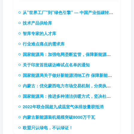
从”世界工厂”到”绿色引擎” — 中国产业低碳转型的实践逻辑与投资启示
技术产品供给库
智库专家的人才库
行业难点痛点的需求库
国家能源局：加强电网垄断监管，保障新能源和新型主体接入电网
关于印发首批碳达峰试点名单的通知
国家能源局关于做好新能源消纳工作 保障新能源高质量发展的通知
内蒙古：优化蒙西电力市场交易机制，分类执行新能源风险防范机制
国家能源局：推进多种清洁供暖方式，坚决杜绝“一刀切”
2022年联合国超九成温室气体排放量获抵消
内蒙古新能源装机规模突破8000万千瓦
欧盟只认绿电，不认绿证！