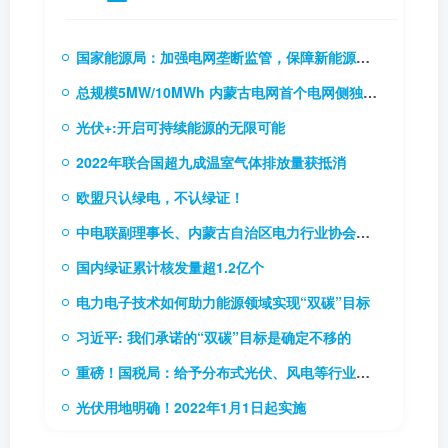
国家能源局：加强电网垄断监管，保障新能源和新型主体接入电网
总规模5MW/10MWh 内蒙古电网首个电网侧独立储能电站成功并网
光伏+:开启可持续能源的无限可能
2022年联合国超九成温室气体排放量获抵消
欧盟只认绿电，不认绿证！
中电联副理事长、内蒙古自治区电力行业协会理事长贾振国率队到访协会
国内绿证累计核发量超1.2亿个
电力电子技术如何助力能源领域实现“双碳”目标
习近平: 我们承诺的“双碳”目标是确定不移的
重磅！国税局：给予分布式光伏、风电等行业税费优惠（附56项税费优惠政策）
光伏用地明确！2022年1月1日起实施