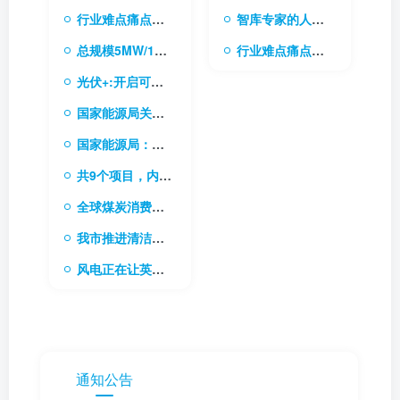
行业难点痛点的需求库
智库专家的人才库
总规模5MW/10MWh 内蒙古电网首个电网侧独立储能电站成功并网
行业难点痛点的需求库
光伏+:开启可持续能源的无限可能
国家能源局关于做好新能源消纳工作 保障新能源高质量发展的通知
国家能源局：稳步有序推进“双碳”目标是今后一个时期能源高质量发展的根本任务
共9个项目，内蒙古下发2024年新型储能专项行动实施项目清单
全球煤炭消费稳中求进，电力需求成关键驱动力
我市推进清洁能源和战略资源综合开发利用基地建设
风电正在让英国加速成为“清洁能源超级大国”
通知公告