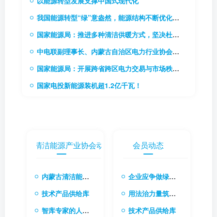
以能源转型发展支撑中国式现代化
我国能源转型“绿”意盎然，能源结构不断优化升级
国家能源局：推进多种清洁供暖方式，坚决杜绝“一刀切”
中电联副理事长、内蒙古自治区电力行业协会理事长贾振国率队到访协会
国家能源局：开展跨省跨区电力交易与市场秩序专项监管工作
国家电投新能源装机超1.2亿千瓦！
内蒙古清洁能源产业协会动态
会员动态
内蒙古清洁能源产业协会会长张楠：融合国际经验与本土创新 共筑清洁能源转型新生态
企业应争做绿色转型先行者
技术产品供给库
用法治力量筑牢绿色转型根基
智库专家的人才库
技术产品供给库